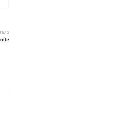
Nächster
ITRAG
Beitrag:
nfte