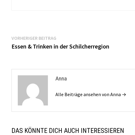
Beitrags-
Vorheriger
VORHERIGER BEITRAG
Beitrag:
Essen & Trinken in der Schilcherregion
Navigation
Anna
Alle Beiträge ansehen von Anna →
DAS KÖNNTE DICH AUCH INTERESSIEREN