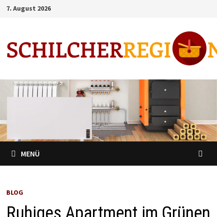
Zum
7. August 2026
Inhalt
springen
MENÜ
BLOG
Ruhiges Apartment im Grünen