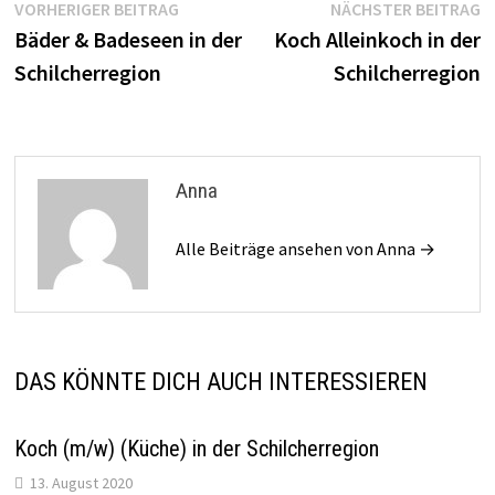
Beitrags-
Vorheriger
N
VORHERIGER BEITRAG
NÄCHSTER BEITRAG
Beitrag:
B
Bäder & Badeseen in der
Koch Alleinkoch in der
Navigation
Schilcherregion
Schilcherregion
Anna
Alle Beiträge ansehen von Anna →
DAS KÖNNTE DICH AUCH INTERESSIEREN
Koch (m/w) (Küche) in der Schilcherregion
13. August 2020