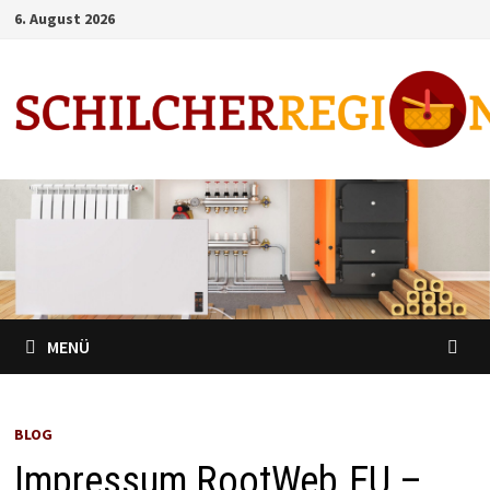
Zum
6. August 2026
Inhalt
springen
MENÜ
BLOG
Impressum RootWeb.EU –