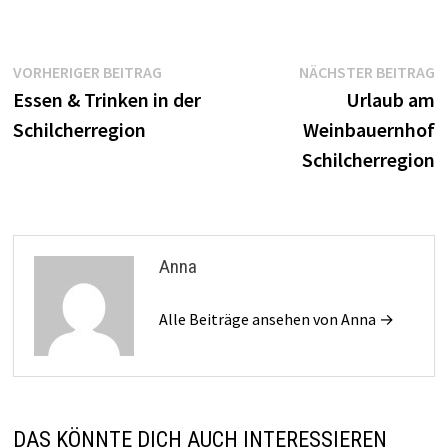
Beitrags-
Vorheriger
N
VORHERIGER BEITRAG
NÄCHSTER BEITRAG
Beitrag:
B
Essen & Trinken in der
Urlaub am
Navigation
Schilcherregion
Weinbauernhof
Schilcherregion
Anna
Alle Beiträge ansehen von Anna →
DAS KÖNNTE DICH AUCH INTERESSIEREN