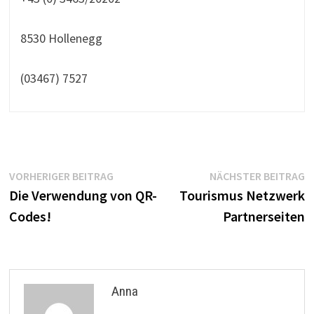
8530 Hollenegg
(03467) 7527
Beitrags-
Vorheriger
N
VORHERIGER BEITRAG
NÄCHSTER BEITRAG
Beitrag:
B
Die Verwendung von QR-
Tourismus Netzwerk
Navigation
Codes!
Partnerseiten
Anna