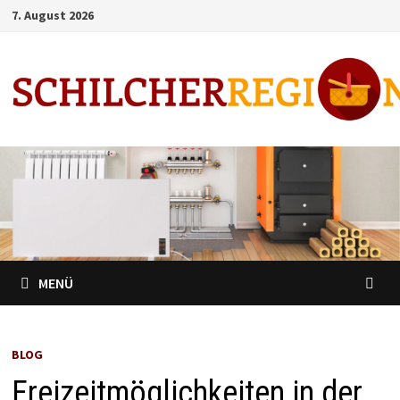
Zum
7. August 2026
Inhalt
springen
MENÜ
BLOG
Freizeitmöglichkeiten in der